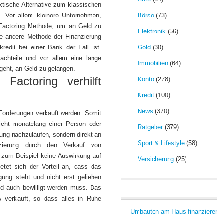
aktische Alternative zum klassischen
. Vor allem kleinere Unternehmen,
Börse
(73)
e Factoring Methode, um an Geld zu
Elektronik
(56)
e andere Methode der Finanzierung
redit bei einer Bank der Fall ist.
Gold
(30)
achteile und vor allem eine lange
Immobilien
(64)
geht, an Geld zu gelangen.
 Factoring verhilft
Konto
(278)
Kredit
(100)
News
(370)
Forderungen verkauft werden. Somit
nicht monatelang einer Person oder
Ratgeber
(379)
ung nachzulaufen, sondern direkt an
Sport & Lifestyle
(58)
zierung durch den Verkauf von
e zum Beispiel keine Auswirkung auf
Versicherung
(25)
ietet sich der Vorteil an, dass das
gung steht und nicht erst geliehen
nd auch bewilligt werden muss. Das
0% verkauft, so dass alles in Ruhe
Umbauten am Haus finanziere