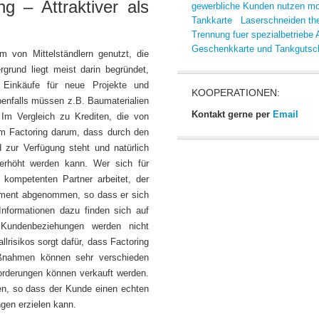
ng – Attraktiver als
gewerbliche Kunden nutzen m
Tankkarte
Laserschneiden th
Trennung fuer spezialbetriebe
Geschenkkarte und Tankgutsc
m von Mittelständlern genutzt, die
rgrund liegt meist darin begründet,
 Einkäufe für neue Projekte und
KOOPERATIONEN:
enfalls müssen z.B. Baumaterialien
Kontakt gerne per
Email
 Im Vergleich zu Krediten, die von
im Factoring darum, dass durch den
 zur Verfügung steht und natürlich
h erhöht werden kann. Wer sich für
m kompetenten Partner arbeitet, der
ment abgenommen, so dass er sich
nformationen dazu finden sich auf
 Kundenbeziehungen werden nicht
lrisikos sorgt dafür, dass Factoring
aßnahmen können sehr verschieden
Forderungen können verkauft werden.
en, so dass der Kunde einen echten
ngen erzielen kann.