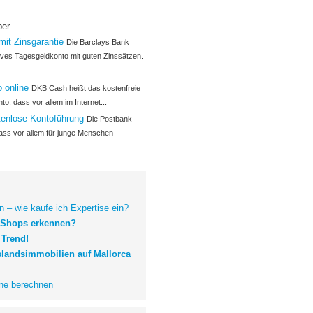
ber
mit Zinsgarantie
Die Barclays Bank
tives Tagesgeldkonto mit guten Zinssätzen.
o online
DKB Cash heißt das kostenfreie
o, dass vor allem im Internet...
tenlose Kontoführung
Die Postbank
 dass vor allem für junge Menschen
 – wie kaufe ich Expertise ein?
e-Shops erkennen?
 Trend!
slandsimmobilien auf Mallorca
ne berechnen