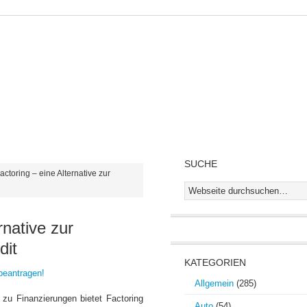
RSE
STROM & ELEKTRONIK
GOLD
IMMOBILIEN
GIR
E
SUCHE
actoring – eine Alternative zur
rnative zur
dit
KATEGORIEN
beantragen!
Allgemein
(285)
 zu Finanzierungen bietet Factoring
Auto
(54)