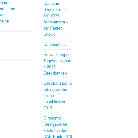
oderne
Dashcam
ermische
iTracker mini
Aral
801 GPS
heine
Autokamera –
der Fakten
Check
Datenschutz
Entwicklung der
Tagesgeldzinse
n 2013
Direktbanken
Geschäftskonto
Kleingewerbe
online
abschließen
2013
Girokonto
Kleingewerbe
kostenlos bei
DAB Bank 2013