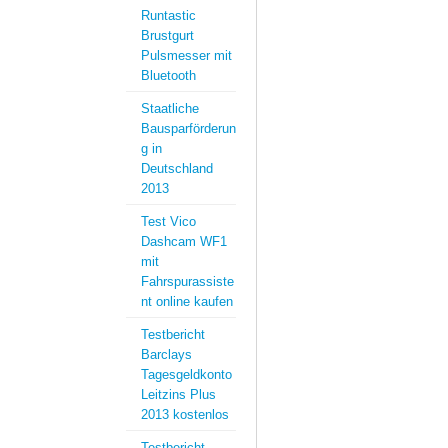
Runtastic
Brustgurt
Pulsmesser mit
Bluetooth
Staatliche
Bausparförderun
g in
Deutschland
2013
Test Vico
Dashcam WF1
mit
Fahrspurassiste
nt online kaufen
Testbericht
Barclays
Tagesgeldkonto
Leitzins Plus
2013 kostenlos
Testbericht