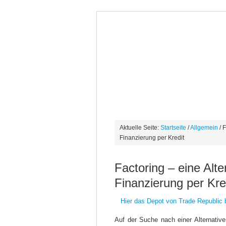
NEWS
AUTO/DASHCAM
BÖ
FESTGELD
TAGESGELD
LIF
Aktuelle Seite:
Startseite
/
Allgemein
/ F
Finanzierung per Kredit
Factoring – eine Alte
Finanzierung per Kre
Hier das Depot von Trade Republic 
Auf der Suche nach einer Alternative