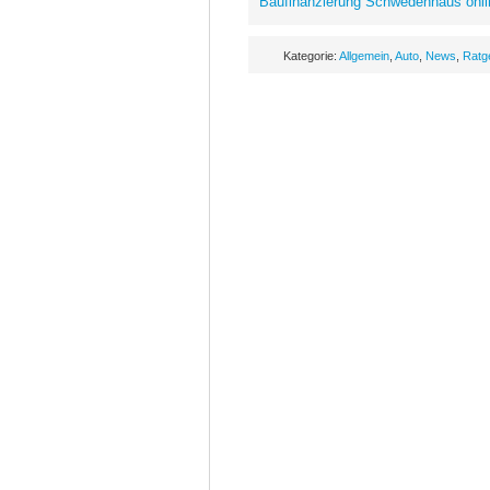
Baufinanzierung Schwedenhaus onli
Kategorie:
Allgemein
,
Auto
,
News
,
Ratg