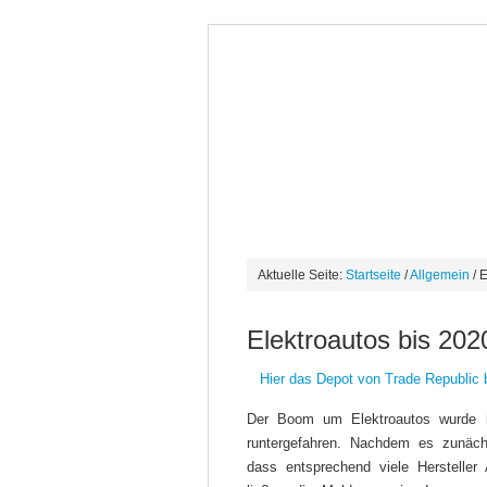
NEWS
AUTO/DASHCAM
BÖ
FESTGELD
TAGESGELD
LIF
Aktuelle Seite:
Startseite
/
Allgemein
/ 
Elektroautos bis 202
Hier das Depot von Trade Republic 
Der Boom um Elektroautos wurde i
runtergefahren. Nachdem es zunäch
dass entsprechend viele Hersteller