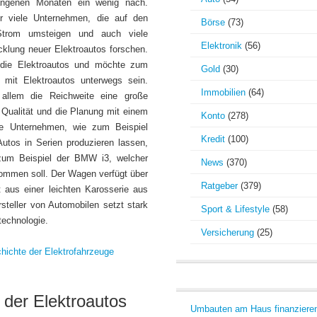
angenen Monaten ein wenig nach.
er viele Unternehmen, die auf den
Börse
(73)
Strom umsteigen und auch viele
Elektronik
(56)
cklung neuer Elektroautos forschen.
 die Elektroautos und möchte zum
Gold
(30)
 mit Elektroautos unterwegs sein.
Immobilien
(64)
allem die Reichweite eine große
 Qualität und die Planung mit einem
Konto
(278)
de Unternehmen, wie zum Beispiel
Kredit
(100)
tos in Serien produzieren lassen,
 zum Beispiel der BMW i3, welcher
News
(370)
kommen soll. Der Wagen verfügt über
Ratgeber
(379)
 aus einer leichten Karosserie aus
steller von Automobilen setzt stark
Sport & Lifestyle
(58)
technologie.
Versicherung
(25)
hichte der Elektrofahrzeuge
 der Elektroautos
Umbauten am Haus finanziere