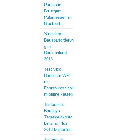
Runtastic
Brustgurt
Pulsmesser mit
Bluetooth
Staatliche
Bausparförderun
g in
Deutschland
2013
Test Vico
Dashcam WF1
mit
Fahrspurassiste
nt online kaufen
Testbericht
Barclays
Tagesgeldkonto
Leitzins Plus
2013 kostenlos
Testbericht