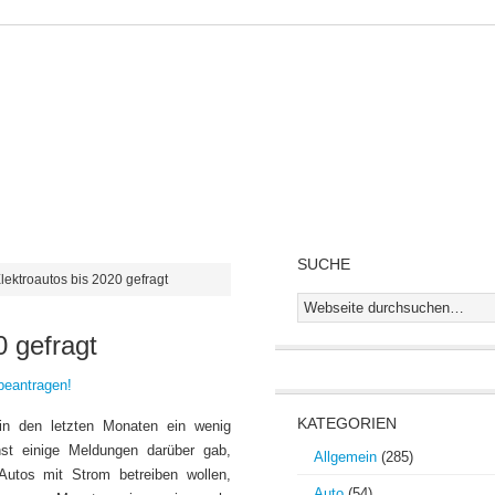
RSE
STROM & ELEKTRONIK
GOLD
IMMOBILIEN
GIR
E
SUCHE
Elektroautos bis 2020 gefragt
0 gefragt
beantragen!
KATEGORIEN
n den letzten Monaten ein wenig
st einige Meldungen darüber gab,
Allgemein
(285)
 Autos mit Strom betreiben wollen,
Auto
(54)