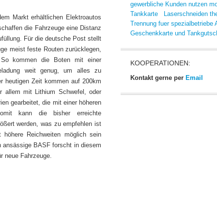
gewerbliche Kunden nutzen m
Tankkarte
Laserschneiden th
dem Markt erhältlichen Elektroautos
Trennung fuer spezialbetriebe
 schaffen die Fahrzeuge eine Distanz
Geschenkkarte und Tankgutsc
üllung. Für die deutsche Post stellt
uge meist feste Routen zurücklegen,
. So kommen die Boten mit einer
KOOPERATIONEN:
rieladung weit genug, um alles zu
Kontakt gerne per
Email
der heutigen Zeit kommen auf 200km
or allem mit Lithium Schwefel, oder
en gearbeitet, die mit einer höheren
Somit kann die bisher erreichte
rößert werden, was zu empfehlen ist
t höhere Reichweiten möglich sein
en ansässige BASF forscht in diesem
ür neue Fahrzeuge.