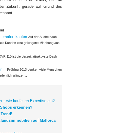
 der Zukunft gerade auf Grund des
ressant.
ber
erreifen kaufen
Auf der Suche nach
ele Kunden eine gelungene Mischung aus
DVR 110 ist die derzeit attraktivste Dash
ur
Im Frühling 2013 denken viele Menschen
ordentlich glänzen...
 – wie kaufe ich Expertise ein?
e-Shops erkennen?
 Trend!
slandsimmobilien auf Mallorca