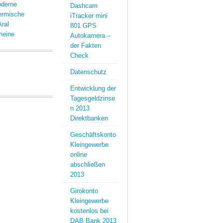
oderne
Dashcam
ermische
iTracker mini
Aral
801 GPS
heine
Autokamera –
der Fakten
Check
Datenschutz
Entwicklung der
Tagesgeldzinse
n 2013
Direktbanken
Geschäftskonto
Kleingewerbe
online
abschließen
2013
Girokonto
Kleingewerbe
kostenlos bei
DAB Bank 2013